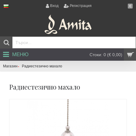
Вход
Регистрация
€
МЕНЮ
Стоки: 0 (€ 0,00)
Магазин
Радиестезично махало
Радиестезично махало