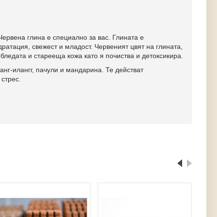
Червена глина е специално за вас. Глината е
ратация, свежест и младост. Червеният цвят на глината,
ледата и старееща кожа като я почиства и детоксикира.
нг-илангг, пачули и мандарина. Те действат
 стрес.