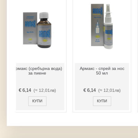
Армакс (сребърна вода)
Армакс - спрей за нос
за пиене
50 мл
€ 6,14
€ 6,14
(≈ 12,01лв)
(≈ 12,01лв)
КУПИ
КУПИ