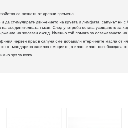
свойства са познати от древни времена.
 и да стимулирате движението на кръвта и лимфата, сапунът ни с 
 на съединителната тъкан. След употреба остава усещането за хид
ржание на железен оксид. Именно той помага за освежаването на б
финия червен прах в сапуна сме добавили етеричните масла от ила
то от мандарина засилва емоциите, а иланг-иланг освобождава от
имно зряла кожа.