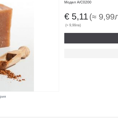
Модел
A/C0200
€ 5,11
(≈ 9,99
(≈ 9,99лв)
ерия