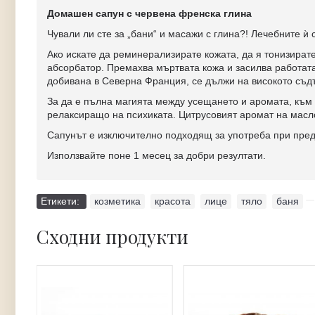
Домашен сапун с червена френска глина
Чували ли сте за „бани“ и масажи с глина?! Лечебните ѝ 
Ако искате да реминерализирате кожата, да я тонизирате
абсорбатор. Премахва мъртвата кожа и засилва работата
добивана в Северна Франция, се дължи на високото съдъ
За да е пълна магията между усещането и аромата, към 
релаксиращо на психиката. Цитрусовият аромат на масло
Сапунът е изключително подходящ за употреба при пред
Използвайте поне 1 месец за добри резултати.
Етикети:
козметика
,
красота
,
лице
,
тяло
,
баня
Сходни продукти