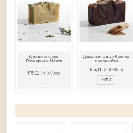
я
Домашен сапун
Домашен сапун Канела
мл
Розмарин и Мента
с черен бъз
€ 5,11
)
(≈ 9,99лв)
€ 5,11
(≈ 9,99лв)
КУПИ