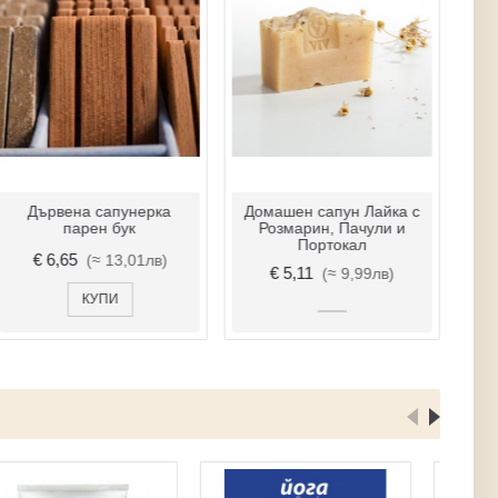
Дървена сапунерка
Домашен сапун Лайка с
парен бук
Розмарин, Пачули и
Портокал
€ 6,65
(≈ 13,01лв)
€ 5,11
(≈ 9,99лв)
КУПИ