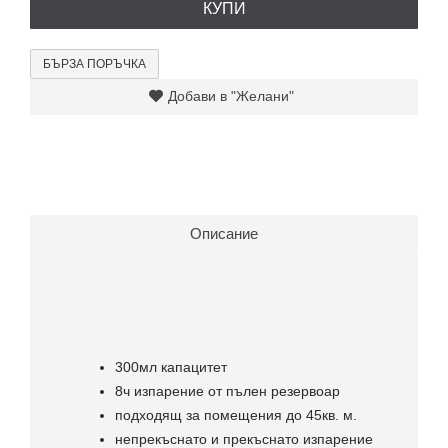
КУПИ
БЪРЗА ПОРЪЧКА
Добави в "Желани"
Описание
300мл капацитет
8ч изпарение от пълен резервоар
подходящ за помещения до 45кв. м.
непрекъснато и прекъснато изпарение