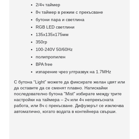
2/4ч таймер
8ч таймер в режим с прекъсване
бутони пара и светлина
RGB LED светлини
135х135х175мм
350гр
100-240V 50/60Hz
полипропилен
BPA free
изпарение чрез ултразвук на 1.7MHz
С бутона “Light” можете да фиксирате желан цвят или
да оставите да се сменят плавно. Натискайки
последователно бутона "Mist" избирате между трите
настройки на таймера – 2ч или 4ч непрекъсната
работа, или 8ч с прекъсване. Дифузерът се изключва
автоматично, когато водата в контейнера свърши.