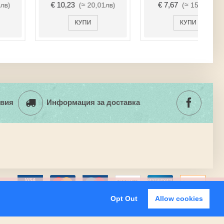
€ 13,55
€ 3,07
(≈ 26,50лв)
(≈ 6,00лв)
КУПИ
КУПИ
вия
Информация за доставка
Затвори
витки.
Opt Out
Allow cookies