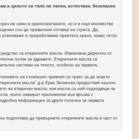
м и цялото си тяло по лесен, естествен, безопасен
играч не само в храносмилането, но и в още множество
ценен сън до правилния отговор на стреса. Да,
к усвояваме и преработваме приетата храна, какво тегло
 средство са етеричните масла. Извличани директно от
мителни ползи за здравето. Етеричните масла се
вителни системи на тялото, особено на червата.
тоянието на стомашно-чревния си тракт, за да знаете
етеричните масла“ д-р Ерик Зелински предоставя научно
ето на етерични масла; кои масла са най-подходящи за
асла, които намират приложение във връзка с
 подробна информация за други полезни за червата
на подготовка да превърнете етеричните масла в част от