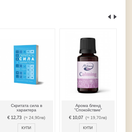
Скритата сила в
Арома бленд
А
характера
"Спокойствие"
€ 12,73
€ 10,07
(≈ 24,90лв)
(≈ 19,70лв)
КУПИ
КУПИ