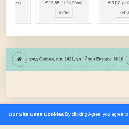
€ 6,14
€ 6,14
(≈ 12,01лв)
(≈ 12,01лв)
КУПИ
КУПИ
град София, п.к. 1421, ул."Йоан Екзарх" №10
Copyright © 2019, 2023, V12-Soft
Amita Shop използва бисквитки (cookies), за да подобри Вашат
Продължавайки да разглеждате сайта, Вие се съгласявате с н
Our Site Uses Cookies
By clicking Agree, you agree to
За повече информация относно защитата на личните Ви данни