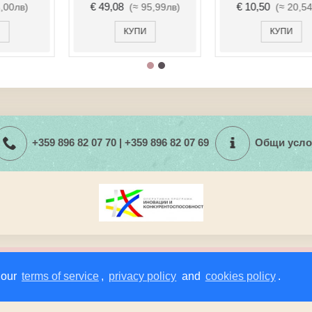
€ 27,00
€ 6,14
(≈ 52,81лв)
(≈ 12,01лв)
КУПИ
КУПИ
+359 896 82 07 70 | +359 896 82 07 69
Общи усло
а работа със сайта.
ашата политика за защита на личните данни и използването на биск
 our
terms of service
,
privacy policy
and
cookies policy
.
 и начина, по който използваме бисквитки, моля
НАТИСНЕТЕ ТУК
.