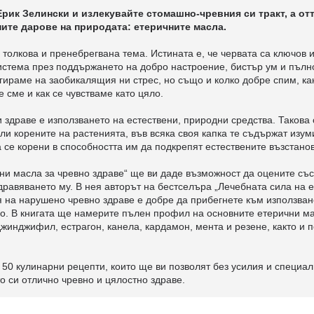
ик Зелински и излекувайте стомашно-чревния си тракт, а отта
ните дарове на природата: етеричните масла.
 толкова и пренебрегвана тема. Истината е, че червата са ключов 
истема през поддържането на добро настроение, бистър ум и пълно
гираме на заобикалящия ни стрес, но също и колко добре спим, ка
 сме и как се чувстваме като цяло.
 здраве е използването на естествени, природни средства. Такова
или корените на растенията, във всяка своя капка те съдържат изу
а се корени в способността им да подкрепят естествените възстано
ни масла за чревно здраве“ ще ви даде възможност да оцените със
равяването му. В нея авторът на бестселъра „Лечебната сила на 
я на нарушено чревно здраве е добре да прибегнете към използван
ивно. В книгата ще намерите пълен профил на основните етерични м
джинджифил, естрагон, канела, кардамон, мента и резене, както и
 50 кулинарни рецепти, които ще ви позволят без усилия и специал
то си отлично чревно и цялостно здраве.