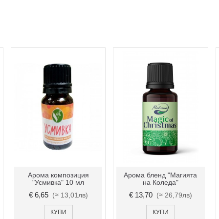
Арома композиция
Арома бленд "Магията
"Усмивка" 10 мл
на Коледа"
€ 6,65
€ 13,70
(≈ 13,01лв)
(≈ 26,79лв)
КУПИ
КУПИ