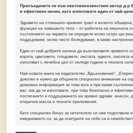
Присъединете се към световноизвестния автор д-р Ер
и ефективен начин, като използвате един от най-цен
Здравето на стомашно-чревния тракт е колкото обширна,
функции на човешкото тяло – от работата на имунната с
състоянието на червата ни определя колко остро ще реа
поддържаме, колко често боледуваме, в какво настроение
Един от най-добрите начини да възстановите чревното си
кората, цветовете, плодовете, листата, ядките, смолата 
използват с лечебна цел от хиляди години и тяхната сил
Най-новата книга на издателство „Вдъхновения“, „Етерич
доколко е нужно да обърнете специално внимание на озд
доказана информация за това кога и при какви състояни
вас; как да ги използвате, при това безопасно и ефект
постигането и поддържането на чревно здраве: анасон, 
етерични масла и техните приложения.
Като специален бонус за читателите си сме подготвили и
ежедневието си, за да осигурите на себе си и семейство