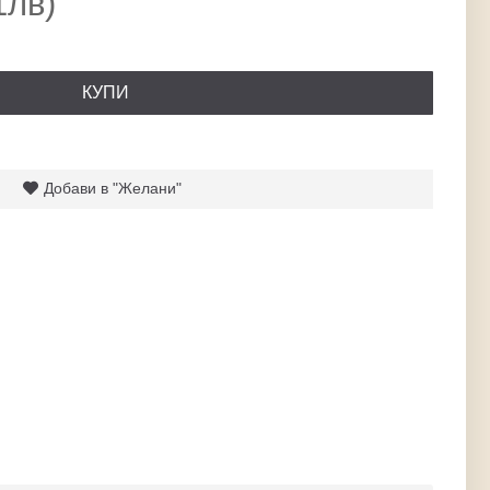
1лв)
КУПИ
Добави в "Желани"