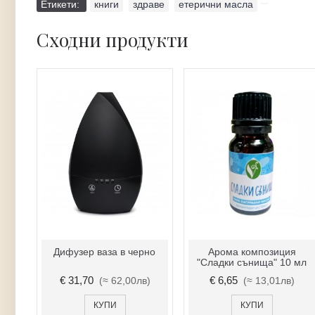
Етикети:
книги
,
здраве
,
етерични масла
Сходни продукти
екор
Дифузер ваза в черно
Арома композиция
"Сладки сънища" 10 мл
€ 31,70
€ 6,65
)
(≈ 62,00лв)
(≈ 13,01лв)
КУПИ
КУПИ