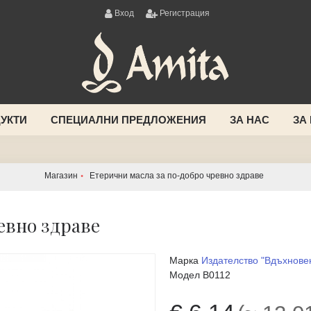
Вход
Регистрация
УКТИ
СПЕЦИАЛНИ ПРЕДЛОЖЕНИЯ
ЗА НАС
ЗА
Магазин
Етерични масла за по-добро чревно здраве
евно здраве
Марка
Издателство "Вдъхнове
Модел
B0112