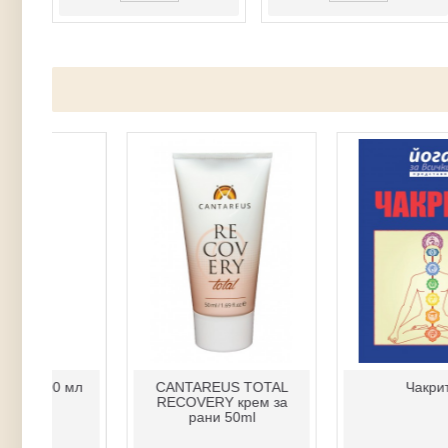
Армакс (сребърна вода)
Армакс - спрей за нос
за пиене
50 мл