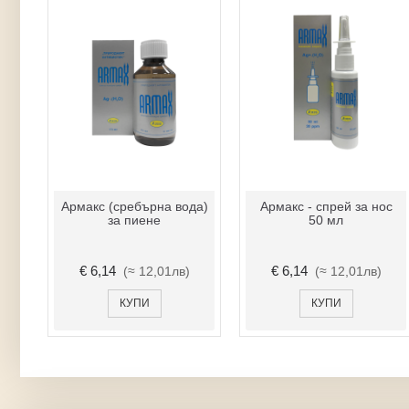
Армакс (сребърна вода)
Армакс - спрей за нос
за пиене
50 мл
€ 6,14
€ 6,14
(≈ 12,01лв)
(≈ 12,01лв)
КУПИ
КУПИ