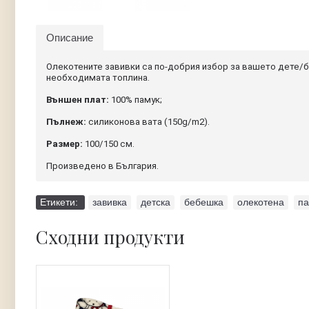
Описание
Олекотените завивки са по-добрия избор за вашето дете/б
необходимата топлина.
Външен плат:
100% памук;
Пълнеж:
силиконова вата (150g/m2).
Размер:
100/150 см.
Произведено в България.
Етикети:
завивка
,
детска
,
бебешка
,
олекотена
,
па
Сходни продукти