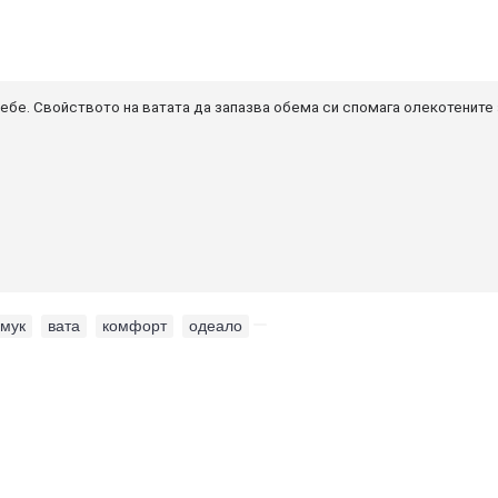
ебе. Свойството на ватата да запазва обема си спомага олекотените 
мук
,
вата
,
комфорт
,
одеало