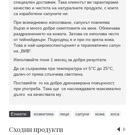
специален доставчик. Така клиентът ви гарантираме
качество и чистота на натуралните продукти, с които
са изработени сапуните ни.
При всекидневно използване, сапунът повлиява
бързо и много добре симптомите на акне. Облекчава
раздразнението на кожата. Затова се използва често
от тийнейджъри. Подходящ е и при по-зряла кожа.
Това е най-широкоспектърният и терапевтичен сапун
на „ВИВ“.
Използвайте поне 1 месец за добри резултати.
Да се съхранява при температура от 5°С до 25°С,
далеч от пряка слънчева светлина.
Поставяйте го на добре дренажирана повърхност,
при употреба. Така ще се наслаждавате максимално
дълго на качествата му .
Етикети:
козметика
,
лице
,
сапуни
,
кожа
,
коса
Сходни продукти