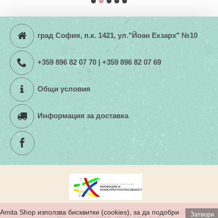
град София, п.к. 1421, ул."Йоан Екзарх" №10
+359 896 82 07 70 | +359 896 82 07 69
Общи условия
Информация за доставка
Amita Shop използва бисквитки (cookies), за да подобри
Затвори