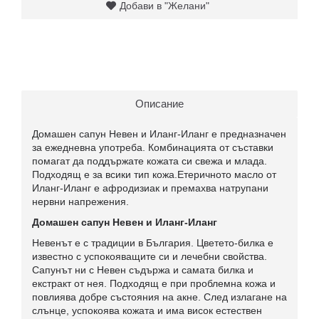
Добави в "Желани"
Описание
Домашен сапун Невен и Иланг-Иланг е предназначен
за ежедневна употреба. Комбинацията от съставки
помагат да поддържате кожата си свежа и млада.
Подходящ е за всики тип кожа.Етеричното масло от
Иланг-Иланг е афродизиак и премахва натрупани
нервни напрежения.
Домашен сапун Невен и Иланг-Иланг
Невенът е с традиции в България. Цветето-билка е
известно с успокояващите си и лечебни свойства.
Сапунът ни с Невен съдържа и самата билка и
екстракт от нея. Подходящ е при проблемна кожа и
повлиява добре състояния на акне. След излагане на
слънце, успокоява кожата и има висок естествен