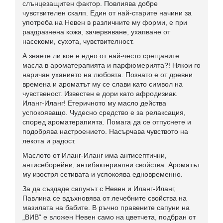
слънцезащитен фактор. Повлиява добре
чувствителен скалп. Един от най-старите начини за
употреба на Невен в различните му форми, е при
раздразнена кожа, зачервяване, ухапване от
насекоми, сухота, чувствителност.
А знаете ли кое е едно от най-често срещаните
масла в ароматерапията и парфюмерията?! Някои го
наричан уханието на любовта. Познато е от древни
времена и ароматът му се слави като символ на
чувственост. Известен е дори като афродизиак.
Иланг-Иланг! Етеричното му масло действа
успокояващо. Чудесно средство е за релаксация,
според ароматерапията. Помага да се отпуснете и
подобрява настроението. Насърчава чувството на
лекота и радост.
Маслото от Иланг-Иланг има антисептични,
антисеборейни, антибактериални свойства. Ароматът
му изостря сетивата и успокоява едновременно.
За да създаде сапунът с Невен и Иланг-Иланг,
Павлина се вдъхновява от лечебните свойства на
мазилата на бабите. В ръчно правените сапуни на
„ВИВ“ е вложен Невен само на цветчета, подбран от