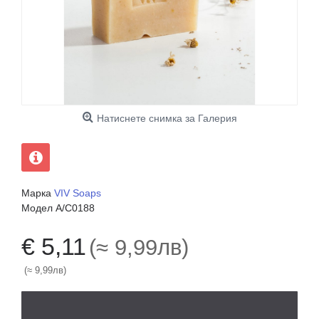
Натиснете снимка за Галерия
Марка
VIV Soaps
Модел
A/C0188
€ 5,11
(≈ 9,99лв)
(≈ 9,99лв)