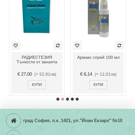
РАДИЕСТЕЗИЯ
Армакс спрей 100 мл
CANT
Тънкости от занаята
RECO
€ 27,00
€ 6,14
€ 13
(≈ 52,81лв)
(≈ 12,01лв)
КУПИ
КУПИ
град София, п.к. 1421, ул."Йоан Екзарх" №10