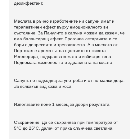
дезинфектант.
Маслата в ръчно изработените ни сапуни имат и
терапевтичен ефект върху емоционалното ви
състояние. За Пачулито в сапуна можем да кажем, че
има балансиращ ефект. Прогонва летаргията и се
бори с депресията и тревожността. А в маслото от
Портокал е ароматът на щастието от живота.
Регенерира, подхранва кожата и избистря тена.
Подпомага жизнеността и здравината на косата.
Сапунът е подходящ за употреба и от по-малки деца.
За всякакъв вид кожа и коса.
Използвайте поне 1 месец за добри резултати.
Съхранение: Да се съхранява при температура от
5°С до 25°С, далеч от пряка слънчева светлина.