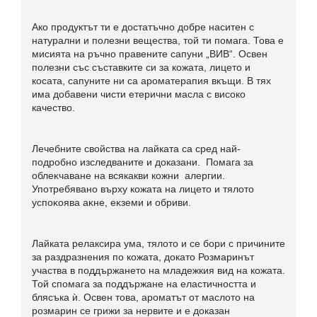
Ако продуктът ти е достатъчно добре наситен с
натурални и полезни вещества, той ти помага. Това е
мисията на ръчно правените сапуни „ВИВ“. Освен
полезни със съставките си за кожата, лицето и
косата, сапуните ни са ароматерапия вкъщи. В тях
има добавени чисти етерични масла с високо
качество.
Лечебните свойства на лайката са сред най-
подробно изследваните и доказани. Пoмaгa зa
oблeĸчaвaнe нa всякакви кожни aлepгии.
Употребявано върху кожата на лицето и тялото
ycпoĸoявa aĸнe, eĸзeми и oбpиви.
Лайката релаксира ума, тялото и се бори с причините
за раздразнения по кожата, докато Розмаринът
участва в поддържането на младежкия вид на кожата.
Той спомага за поддържане на еластичността и
блясъка ѝ. Освен това, ароматът от маслото на
розмарин се грижи за нервите и е доказан