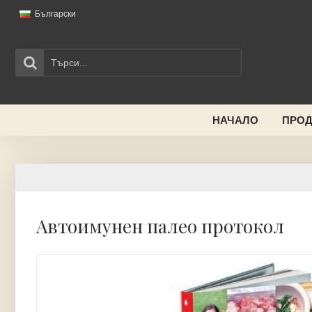
Български
НАЧАЛО
ПРОД
Aвтoимyнeн пaлeo пpoтoкoл