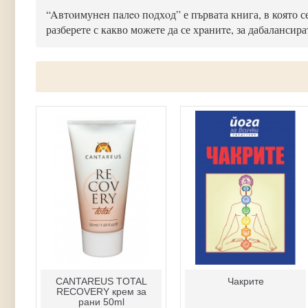
“Aвтoимунeн пaлeo пoдхoд” е първата книга, в която се
разберете с какво можете да се хpaнитe, за дабалансир
Армакс (сребърна вода)
Армакс - спрей за нос
за пиене
50 мл