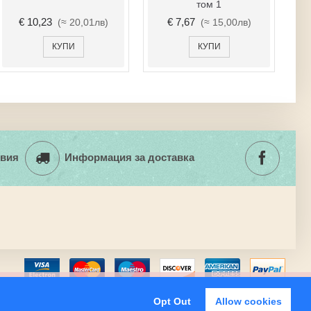
€ 13,55
€ 3,07
(≈ 26,50лв)
(≈ 6,00лв)
КУПИ
КУПИ
вия
Информация за доставка
Затвори
витки.
Opt Out
Allow cookies