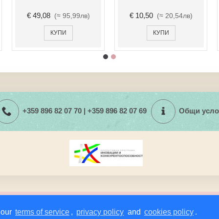
€ 27,00
€ 6,14
(≈ 52,81лв)
(≈ 12,01лв)
КУПИ
КУПИ
+359 896 82 07 70 | +359 896 82 07 69
Общи усло
а работа със сайта.
ашата политика за защита на личните данни и използването на биск
 our
terms of service
,
privacy policy
and
cookies policy
.