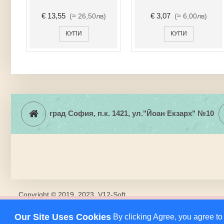
€ 6,14
€ 6,14
(≈ 12,01лв)
(≈ 12,01лв)
КУПИ
КУПИ
град София, п.к. 1421, ул."Йоан Екзарх" №10
Copyright © 2019, 2023, V12-Soft
Amita Shop използва бисквитки (cookies), за да подобри Вашат
Продължавайки да разглеждате сайта, Вие се съгласявате с н
Our Site Uses Cookies
By clicking Agree, you agree to