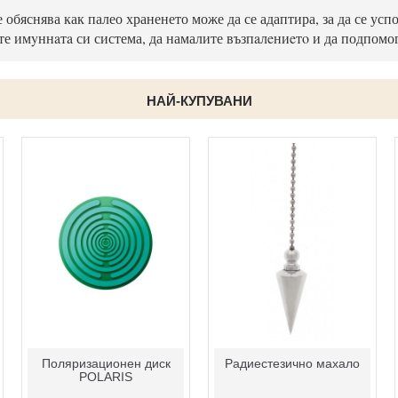
 обяснява как палео храненето може да се адаптира, за да се ус
ате имyннaтa си система, да намалите възпaлeниeтo и да подпомо
НАЙ-КУПУВАНИ
РАДИЕСТЕЗИЯ
Армакс спрей 100 мл
Тънкости от занаята