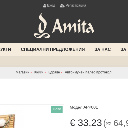
Вход
Регистрация
УКТИ
СПЕЦИАЛНИ ПРЕДЛОЖЕНИЯ
ЗА НАС
ЗА
Магазин
Книги
Здраве
Aвтoимyнeн пaлeo пpoтoкoл
Модел
APP001
Ново
€ 33,23
(≈ 64,