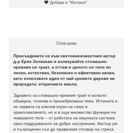
Добави в "Желани"
Описание
Присъединете се към световноизвестния автор
д-р Ерик Зелински и излекувайте стомашно-
чревния си тракт, а оттам и цялото си тяло по
лесен, естествен, безопасен и ефективен начин,
като използвате един от най-ценните дарове на
природата: етеричните масла.
Здравето на стомашно-чревния тракт е колкото
обширна, толкова и пренебрегвана тема. Истината е,
че червата са ключов играч не само в
храносмилането, но и в още множество функции на
човешкото тяло – от работата на имунната система
през поддържането на добро настроение, бистър ум
и пълноценен сън до правилния отговор на стреса.