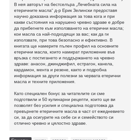
В нея авторът на бестселъра „Лечебната сила на
етеричните масла“ д-р Ерик Зелински предоставя
научно доказана информация за това кога и при
какви състояния на нарушено чревно здраве е добре
да прибегнете към използването на етерични масла;
кои масла са най-подходящи за вас; как да ги
използвате, при това безопасно и ефективно. В
книгата ще намерите пълен профил на основните
етерични масла, които намират приложение във
връзка с постигането и поддържането на чревно
здраве: анасон, джинджифил, естрагон, канела,
кардамон, мента и резене, както и подробна
информация за други полезни за червата етерични
масла и техните приложения.
Като специален бонус за читателите си сме
подготвили и 50 кулинарни рецепти, които ще ви
позволят без усилия и специална подготовка да
превърнете етеричните масла в част от ежедневието
си, за да осигурите на себе си и семейството си
отлично чревно и цялостно здраве.