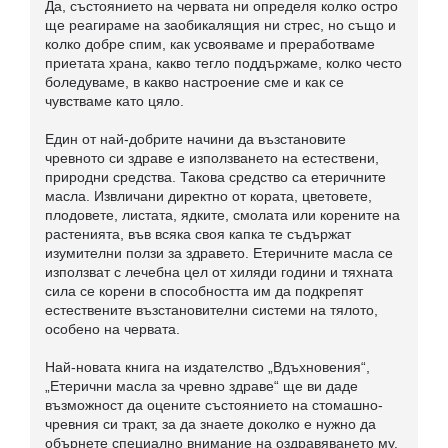
Да, състоянието на червата ни определя колко остро
ще реагираме на заобикалящия ни стрес, но също и
колко добре спим, как усвояваме и преработваме
приетата храна, какво тегло поддържаме, колко често
боледуваме, в какво настроение сме и как се
чувстваме като цяло.
Един от най-добрите начини да възстановите
чревното си здраве е използването на естествени,
природни средства. Такова средство са етеричните
масла. Извличани директно от кората, цветовете,
плодовете, листата, ядките, смолата или корените на
растенията, във всяка своя капка те съдържат
изумителни ползи за здравето. Етеричните масла се
използват с лечебна цел от хиляди години и тяхната
сила се корени в способността им да подкрепят
естествените възстановителни системи на тялото,
особено на червата.
Най-новата книга на издателство „Вдъхновения“,
„Етерични масла за чревно здраве“ ще ви даде
възможност да оцените състоянието на стомашно-
чревния си тракт, за да знаете доколко е нужно да
обърнете специално внимание на оздравяването му.