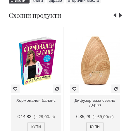
Етикети:
книги
,
здраве
,
етерични масла
Сходни продукти
Хормонален баланс
Дифузер ваза светло
дърво
€ 14,83
€ 35,28
(≈ 29,00лв)
(≈ 69,00лв)
КУПИ
КУПИ