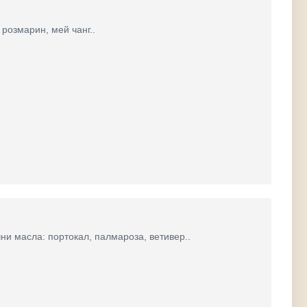
розмарин, мей чанг..
и масла: портокал, палмароза, ветивер..