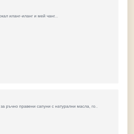
ал иланг-иланг и мей чанг...
а ръчно правени сапуни с натурални масла, го..