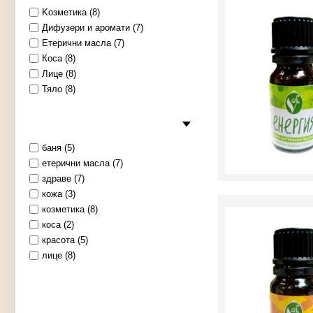
Kозметика (8)
Дифузери и аромати (7)
Етерични масла (7)
Коса (8)
Лице (8)
Тяло (8)
баня (5)
етерични масла (7)
здраве (7)
кожа (3)
козметика (8)
коса (2)
красота (5)
лице (8)
сапуни (3)
тяло (5)