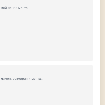
мей-чанг и мента...
 лимон, розмарин и мента...