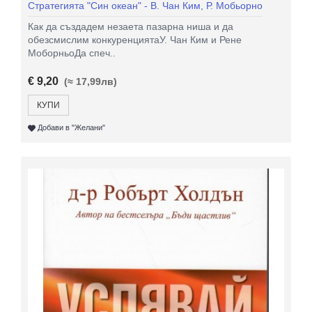
Стратегията "Син океан" - В. Чан Ким, Р. Мобьорно
Как да създадем незаета пазарна ниша и да
обезсмислим конкуренциятаУ. Чан Ким и Рене
МоборньоДа спеч..
€ 9,20
(≈ 17,99лв)
КУПИ
Добави в "Желани"