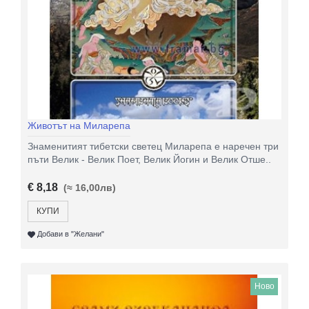
Животът на Миларепа
Знаменитият тибетски светец Миларепа е наречен три
пъти Велик - Велик Поет, Велик Йогин и Велик Отше..
€ 8,18
(≈ 16,00лв)
КУПИ
Добави в "Желани"
Ново