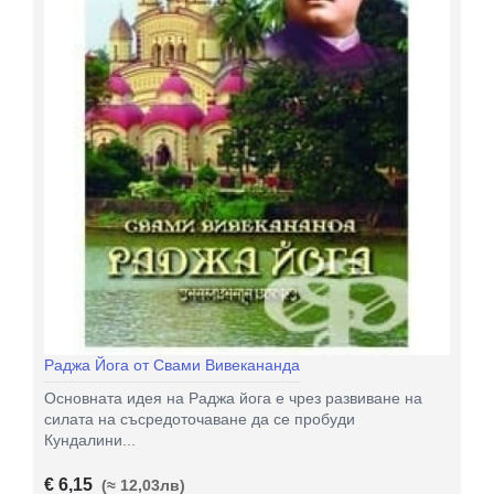
Раджа Йога от Свами Вивекананда
Основната идея на Раджа йога е чрез развиване на
силата на съсредоточаване да се пробуди
Кундалини...
€ 6,15
(≈ 12,03лв)