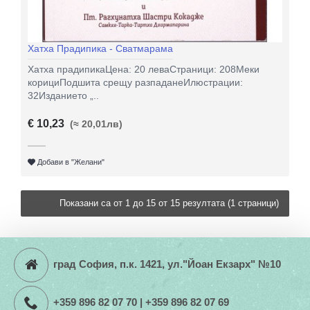
Хатха Прадипика - Сватмарама
Хатха прадипикаЦена: 20 леваСтраници: 208Меки
корициПодшита срещу разпаданеИлюстрации:
32Изданието „..
€ 10,23
(≈ 20,01лв)
Добави в "Желани"
Показани са от 1 до 15 от 15 резултата (1 страници)
град София, п.к. 1421, ул."Йоан Екзарх" №10
+359 896 82 07 70 | +359 896 82 07 69