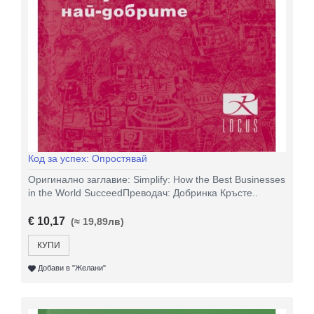
Код за успех: Опростявай
Оригинално заглавие: Simplify: How the Best Businesses
in the World SucceedПреводач: Добринка Кръсте..
€ 10,17
(≈ 19,89лв)
КУПИ
Добави в "Желани"