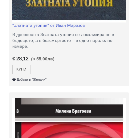
"Златната утопия" от Иван Маразов
В древността Златната утопия се локализира не в
бъдещето, а в безсмъртието – в едно паралелно
измере..
€ 28,12
(≈ 55,00лв)
КУПИ
Добави в "Желани"