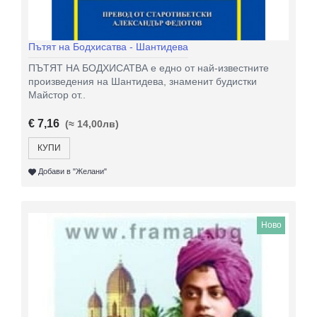
Пътят на Бодхисатва - Шантидева
ПЪТЯТ НА БОДХИСАТВА е едно от най-известните
произведения на Шантидева, знаменит будистки
Майстор от..
€ 7,16
(≈ 14,00лв)
КУПИ
Добави в "Желани"
Ново