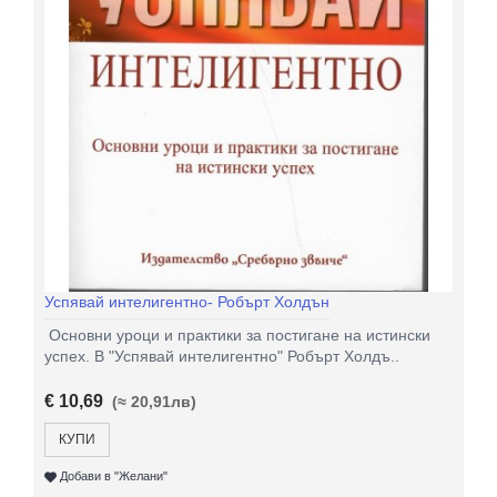
Успявай интелигентно- Робърт Холдън
Основни уроци и практики за постигане на истински
успех. В "Успявай интелигентно" Робърт Холдъ..
€ 10,69
(≈ 20,91лв)
КУПИ
Добави в "Желани"