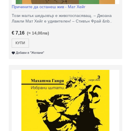
Причините да останеш жив - Мат Хейг
Този малък шедьовър е животоспасяващ. – Джоана
Ламли Мат Хейг е удивителен! – Стивън Фрай &nb..
€ 7,16
(≈ 14,00лв)
КУПИ
Добави в "Желани"