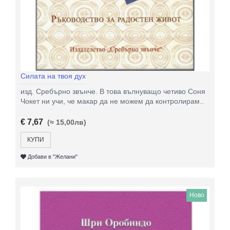
Силата на твоя дух
изд. Сребърно звънче. В това вълнуващо четиво Соня
Чокет ни учи, че макар да не можем да контролирам..
€ 7,67
(≈ 15,00лв)
КУПИ
Добави в "Желани"
Ново