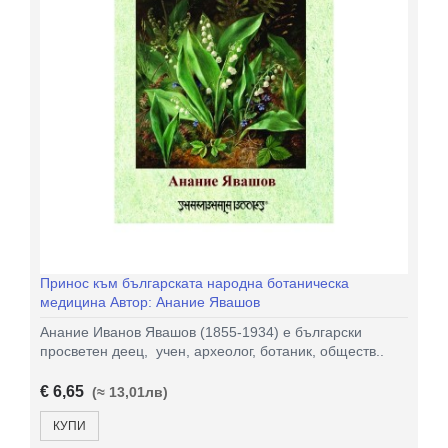
Принос към българската народна ботаническа
медицина Автор: Анание Явашов
Анание Иванов Явашов (1855-1934) е български
просветен деец, учен, археолог, ботаник, обществ..
€ 6,65
(≈ 13,01лв)
КУПИ