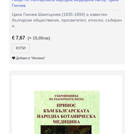
Гинчев
Цани Гинчев Шкипърнев (1835-1894) е известен
български общественик, просветител, етнолог, събирач
н..
€ 7,67
(≈ 15,00лв)
КУПИ
Добави в "Желани"