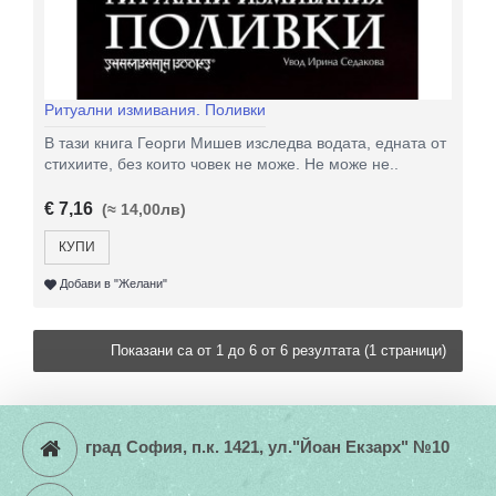
Ритуални измивания. Поливки
В тази книга Георги Мишев изследва водата, едната от
стихиите, без които човек не може. Не може не..
€ 7,16
(≈ 14,00лв)
КУПИ
Добави в "Желани"
Показани са от 1 до 6 от 6 резултата (1 страници)
град София, п.к. 1421, ул."Йоан Екзарх" №10