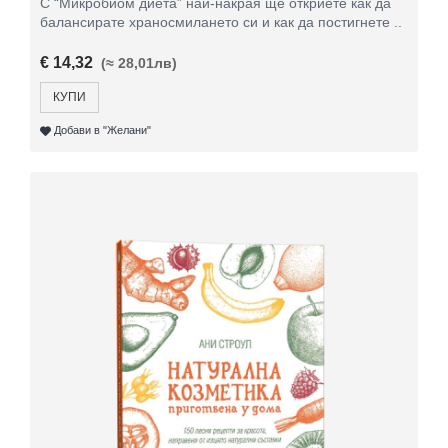
С “Микробиом диета” най-накрая ще откриете как да
балансирате храносмилането си и как да постигнете ..
€ 14,32
(≈ 28,01лв)
КУПИ
Добави в "Желани"