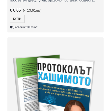
просветен деец, учен, археолог, ботаник, обществ..
€ 6,65
(≈ 13,01лв)
КУПИ
Добави в "Желани"