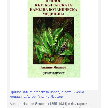
Принос към българската народна ботаническа
медицина Автор: Анание Явашов
Анание Иванов Явашов (1855-1934) е български