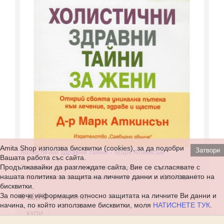
Amita Shop използва бисквитки (cookies), за да подобри
Затвори
Холистични здравни тайни - Марк Аткинсън
Вашата работа със сайта.
Повечето жени инстинктивно усещат, че здравето е
Продължавайки да разглеждате сайта, Вие се съгласявате с
много повече от поглъщането на хапчета. Д-р Марк Ат..
нашата политика за защита на личните данни и използването на
бисквитки.
За повече информация относно защитата на личните Ви данни и
€ 12,73
(≈ 24,90лв)
начина, по който използваме бисквитки, моля
НАТИСНЕТЕ ТУК
.
КУПИ