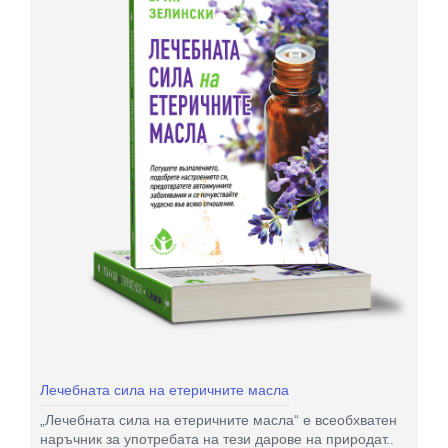
Лечебната сила на етеричните масла
„Лечебната сила на етеричните масла“ е всеобхватен
наръчник за употребата на тези дарове на природат..