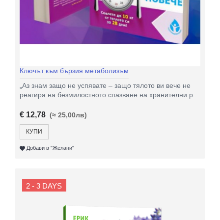
Ключът към бързия метаболизъм
„Аз знам защо не успявате – защо тялото ви вече не
реагира на безмилостното спазване на хранителни р..
€ 12,78
(≈ 25,00лв)
КУПИ
Добави в "Желани"
2 - 3 DAYS